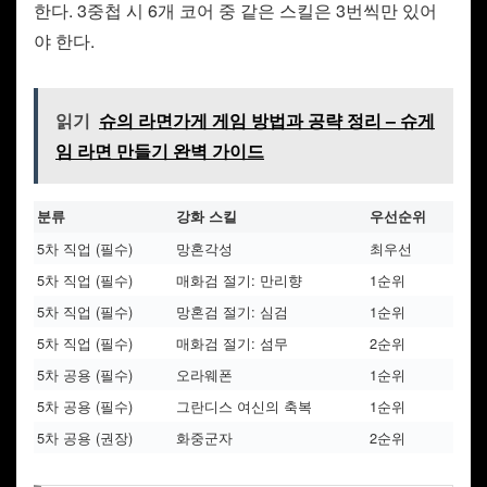
한다. 3중첩 시 6개 코어 중 같은 스킬은 3번씩만 있어
야 한다.
읽기
슈의 라면가게 게임 방법과 공략 정리 – 슈게
임 라면 만들기 완벽 가이드
분류
강화 스킬
우선순위
5차 직업 (필수)
망혼각성
최우선
5차 직업 (필수)
매화검 절기: 만리향
1순위
5차 직업 (필수)
망혼검 절기: 심검
1순위
5차 직업 (필수)
매화검 절기: 섬무
2순위
5차 공용 (필수)
오라웨폰
1순위
5차 공용 (필수)
그란디스 여신의 축복
1순위
5차 공용 (권장)
화중군자
2순위