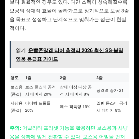
보다 효율적인 경우도 있다. 다만 스펙이 성숙해질수록
보공의 상대적 효율이 올라가므로 장기적으로 보공 3줄
을 목표로 설정하고 단계적으로 맞춰가는 접근이 현실
적이다.
읽기
운빨존많겜 티어 총정리 2026 최신 SS·불멸
영웅 등급표 가이드
용도
1줄
2줄
3줄
보스용
보스 몬스터 공격
상태 이상 대상 공
공격력 증가 21
(종결)
시 데미지 20%
격 시 데미지 8%
사냥용
아이템 드롭률
일반 몬스터 공격
메소 획득량 15%
(종결)
20%
시 데미지 8%
주의:
어빌리티 프리셋 기능을 활용하면 보스용과 사냥
용을 상황에 맞게 전환할 수 있다. 보스용 어빌을 먼저