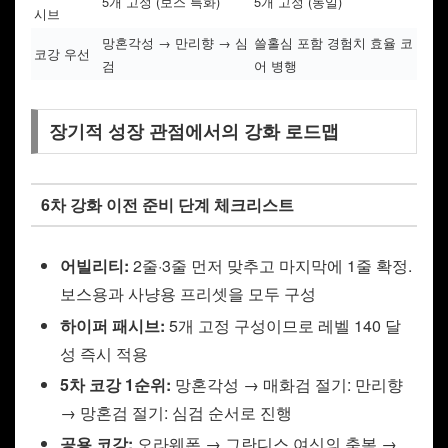
5개 고정 (보스 특화)
5개 고정 (동일)
시브
망혼각성 → 만리향 → 심
쓸홀심 포함 경험치 효율 코
코강 우선
검
어 병행
장기적 성장 관점에서의 강화 로드맵
6차 강화 이전 준비 단계 체크리스트
어빌리티:
2줄·3줄 먼저 맞추고 마지막에 1줄 확정.
보스용과 사냥용 프리셋을 모두 구성
하이퍼 패시브:
5개 고정 구성이므로 레벨 140 달
성 즉시 적용
5차 코강 1순위:
망혼각성 → 매화검 절기: 만리향
→ 망혼검 절기: 심검 순서로 진행
공용 코강:
오라웨폰 → 그란디스 여신의 축복 →