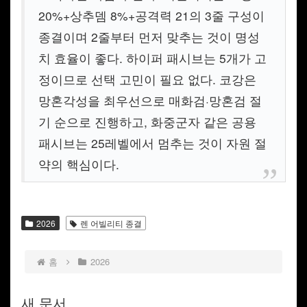
20%+상추뎀 8%+공격력 21의 3줄 구성이
종결이며 2줄부터 먼저 맞추는 것이 명성
치 효율이 좋다. 하이퍼 패시브는 5개가 고
정이므로 선택 고민이 필요 없다. 코강은
망혼각성을 최우선으로 매화검·망혼검 절
기 순으로 진행하고, 화중군자 같은 공용
패시브는 25레벨에서 멈추는 것이 자원 절
약의 핵심이다.
2026
렌 어빌리티 종결
홈
2026
새 문서