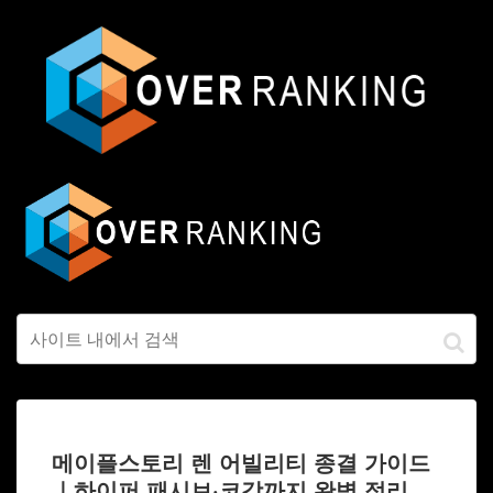
메이플스토리 렌 어빌리티 종결 가이드
｜하이퍼 패시브·코강까지 완벽 정리