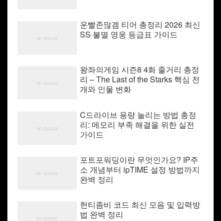
운빨존많겜 티어 총정리 2026 최신
SS·불멸 영웅 등급표 가이드
왕좌의게임 시즌8 4화 줄거리 총정
리 – The Last of the Starks 핵심 전
개와 인물 변화
C드라이브 용량 늘리는 방법 총정
리: 메모리 부족 해결을 위한 실전
가이드
포트포워딩이란 무엇인가요? IP주
소 개념부터 ipTIME 설정 방법까지
완벽 정리
헌티좀비 코드 최신 모음 및 입력방
법 완벽 정리