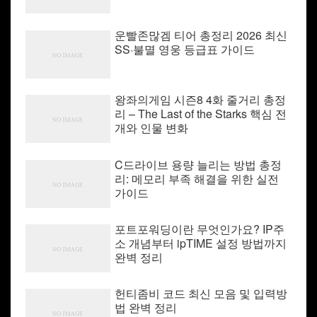
운빨존많겜 티어 총정리 2026 최신
SS·불멸 영웅 등급표 가이드
왕좌의게임 시즌8 4화 줄거리 총정
리 – The Last of the Starks 핵심 전
개와 인물 변화
C드라이브 용량 늘리는 방법 총정
리: 메모리 부족 해결을 위한 실전
가이드
포트포워딩이란 무엇인가요? IP주
소 개념부터 ipTIME 설정 방법까지
완벽 정리
헌티좀비 코드 최신 모음 및 입력방
법 완벽 정리