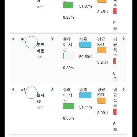
야
주
51.37%
돌격
3.45:1
8.23%
9
초
3
#3
플레
승률
평균
평
이 시
K/D
균
토르
간
폭
비욘
주
50.59%
수비
3.24:1
0.89%
6
초
4
#4
플레
승률
평균
평
이 시
K/D
균
솔저:
간
폭
76
주
51.41%
공격
3.09:1
8.86%
8
초