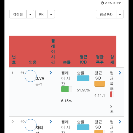
2025.09.22
경쟁전
KR
평균 K/D
플
레
이
번
시
평균
평균
상
호
영웅
간
승률
K/D
폭주
세
1
#1
플레
승률
평균
평
이 시
K/D
균
D.VA
간
폭
돌격
주
51.93%
4.11:1
6.15%
5
초
2
#2
플레
승률
평균
평
이 시
K/D
균
자리
간
폭