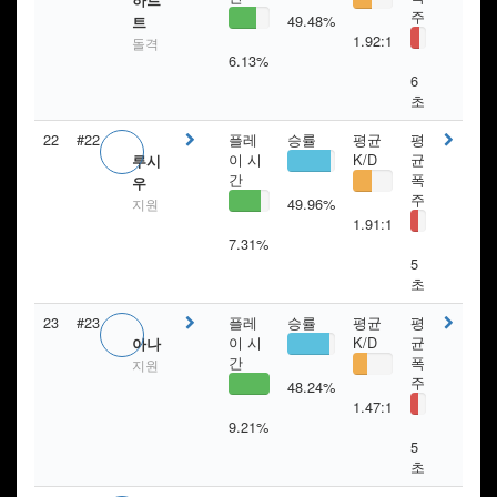
주
49.48%
트
1.92:1
돌격
6.13%
6
초
22
#22
플레
승률
평균
평
이 시
K/D
균
루시
간
폭
우
주
49.96%
지원
1.91:1
7.31%
5
초
23
#23
플레
승률
평균
평
이 시
K/D
균
아나
간
폭
지원
주
48.24%
1.47:1
9.21%
5
초