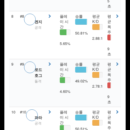
5
초
8
#8
플레
승률
평균
평
이 시
K/D
균
겐지
간
폭
공격
주
50.81%
2.88:1
5.65%
9
초
9
#9
플레
승률
평균
평
이 시
K/D
균
로드
간
폭
호그
주
49.02%
돌격
2.78:1
4.60%
9
초
10
#10
플레
승률
평균
평
이 시
K/D
균
파라
간
폭
공격
주
50.51%