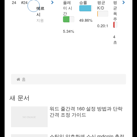
24
#24
플레
승률
평균
평
이 시
K/D
균
메르
간
폭
시
주
49.86%
지원
0.20:1
5.34%
4
초
홈
새 문서
워드 줄간격 160 설정 방법과 단락
간격 조정 가이드
스팀잇 암호화폐 소식 rndcoin 총정