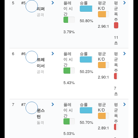
5
#5
플레
승률
평균
평
이 시
K/D
균
리퍼
간
폭
공격
주
50.80%
2.96:1
3.79%
11
초
6
#6
플레
승률
평균
평
이 시
K/D
균
트레
간
폭
이서
주
50.23%
공격
2.90:1
5.43%
7
초
7
#7
플레
승률
평균
평
이 시
K/D
균
윈스
간
폭
턴
주
50.70%
돌격
2.89:1
5.03%