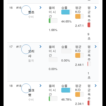
16
#16
플레
승률
평균
평
이 시
K/D
균
한조
간
폭
수비
주
44.65%
2.47:1
1.66%
9
초
17
#17
플레
승률
평균
평
이 시
K/D
균
오리
간
폭
사
주
0.00%
돌격
2.44:1
0.00%
1
초
18
#18
플레
승률
평균
평
이 시
K/D
균
정크
간
폭
랫
주
46.78%
수비
2.34:1