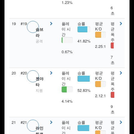
1.23%
6
초
19
#19
플레
승률
평균
평
이 시
K/D
균
솜브
간
폭
라
주
41.82%
공격
2.25:1
0.67%
7
초
20
#20
플레
승률
평균
평
이 시
K/D
균
젠야
간
폭
타
주
52.83%
지원
2.12:1
4.14%
9
초
21
#21
플레
승률
평균
평
이 시
K/D
균
라인
간
폭
하르