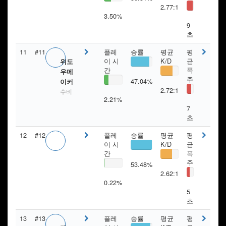
2.77:1
3.50%
9
초
11
#11
플레
승률
평균
평
이 시
K/D
균
위도
간
폭
우메
주
47.04%
이커
2.72:1
수비
2.21%
7
초
12
#12
플레
승률
평균
평
이 시
K/D
균
간
폭
주
53.48%
2.62:1
0.22%
5
초
13
#13
플레
승률
평균
평