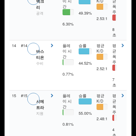
이 시
K/D
균
맥크
간
폭
리
주
49.39%
공격
2.53:1
6.30%
8
초
14
#14
플레
승률
평균
평
이 시
K/D
균
바스
간
폭
티온
주
44.52%
수비
2.52:1
0.77%
7
초
15
#15
플레
승률
평균
평
이 시
K/D
균
시메
간
폭
트라
주
55.00%
지원
2.48:1
0.81%
4
초