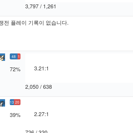
3,797 / 1,261
쟁전 플레이 기록이 없습니다.
64
48
1
승
9
3.21:1
72%
패
2,050 / 638
29
13
20
승
패
2.27:1
39%
726 / 320