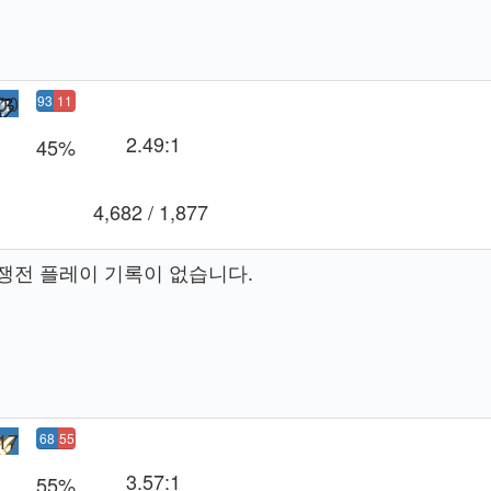
00
93
11
승
5패
2.49:1
45%
4,682 / 1,877
쟁전 플레이 기록이 없습니다.
17
68
55
승
패
3.57:1
55%