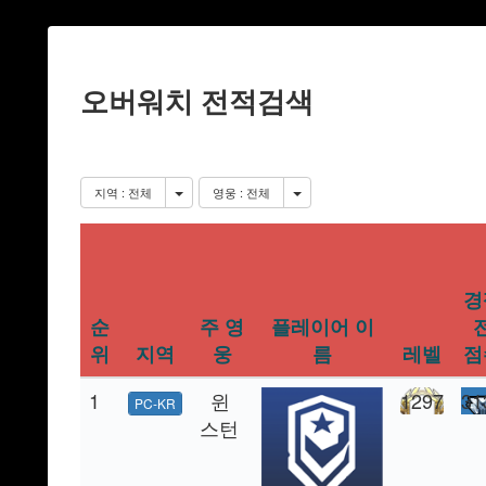
오버워치 전적검색
지역 : 전체
영웅 : 전체
경
순
주 영
플레이어 이
위
지역
웅
름
레벨
점
1
윈
1297
31
PC-KR
스턴