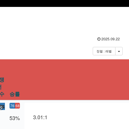
2025.09.22
정렬 : 레벨
쟁
전
수
승률
34
76
68
승
패
3.01:1
53%