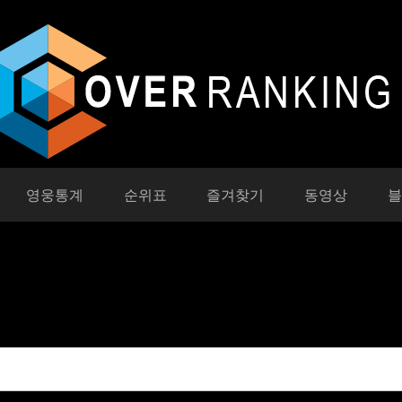
영웅통계
순위표
즐겨찾기
동영상
블