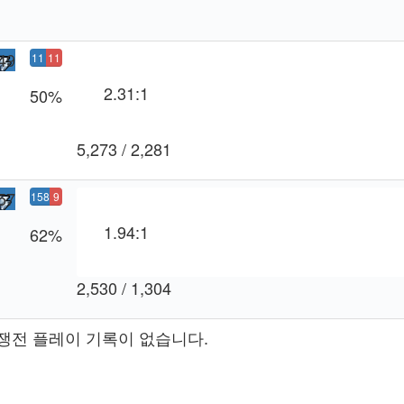
49
11
11
6
5
2.31:1
50%
승
패
5,273 / 2,281
57
158
9
승
6
1.94:1
62%
패
2,530 / 1,304
쟁전 플레이 기록이 없습니다.