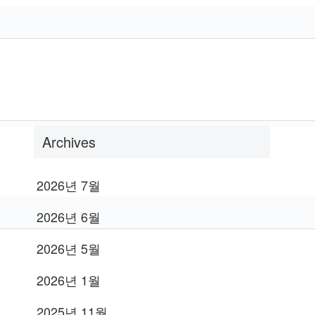
운빨존많겜 티어 총정리 2026 최신 SS·불
멸 영웅 등급표 가이드
왕좌의게임 시즌8 4화 줄거리 총정리 –
The Last of the Starks 핵심 전개와 인물
변화
Archives
2026년 7월
2026년 6월
2026년 5월
2026년 1월
2025년 11월