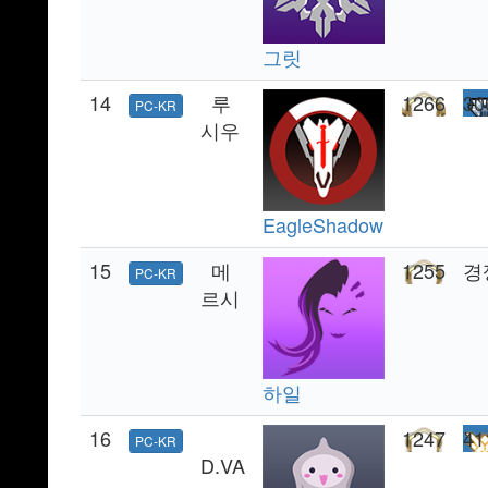
그릿
14
루
1266
30
PC-KR
시우
EagleShadow
15
메
1255
경
PC-KR
르시
하일
16
1247
41
PC-KR
D.VA