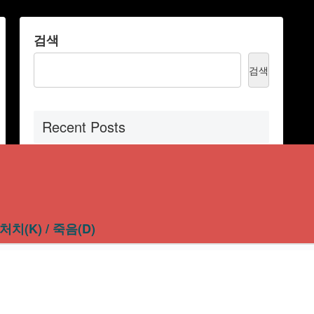
검색
검색
Recent Posts
워드 줄간격 160 설정 방법과 단락 간격
조정 가이드
스팀잇 암호화폐 소식 rndcoin 총정리, 트
처치(K) / 죽음(D)
론 기반 이전과 투자자 관점 분석
API 뜻 완벽 정리: 초보자도 이해하는 개
념, 원리, 활용 방법