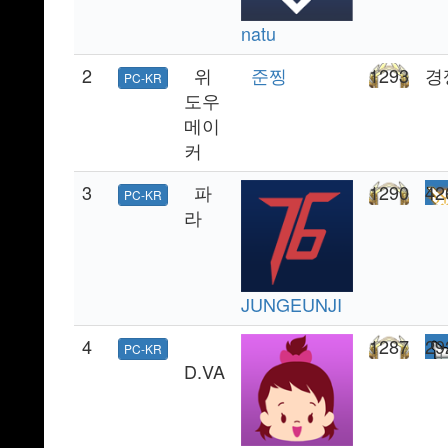
natu
2
위
준찡
1293
경
PC-KR
도우
메이
커
3
파
1290
42
PC-KR
라
JUNGEUNJI
4
1287
29
PC-KR
D.VA