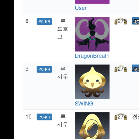
User
8
로
1275
31
PC-KR
드호
그
DragonBreath
9
루
1274
29
PC-KR
시우
SWING
10
루
1274
경
PC-KR
시우