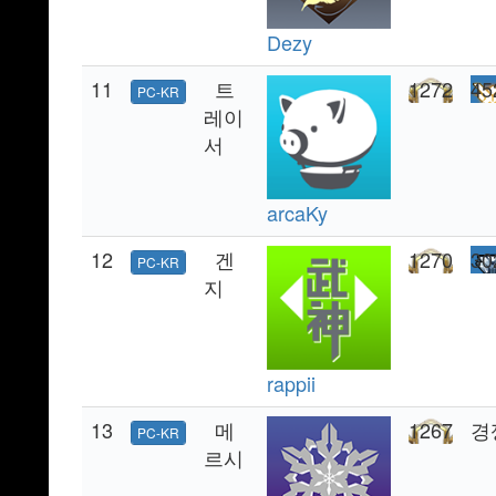
Dezy
11
트
1272
45
PC-KR
레이
서
arcaKy
12
겐
1270
30
PC-KR
지
rappii
13
메
1267
경
PC-KR
르시