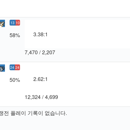
22
13
10
8승
1
3.38:1
58%
패
7,470 / 2,207
29
24
24
8
6
2.62:1
50%
승
패
12,324 / 4,699
쟁전 플레이 기록이 없습니다.