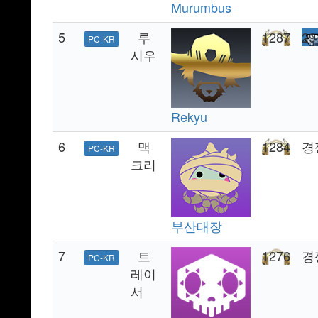
Murumbus
5
루
1287
29
PC-KR
시우
Rekyu
6
맥
1284
경
PC-KR
크리
부산대장
7
트
1276
경
PC-KR
레이
서